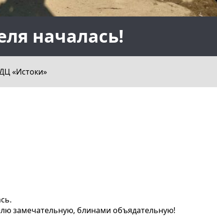
ля началась!
ДЦ «Истоки»
сь.
елю замечательную, блинами объядательную!