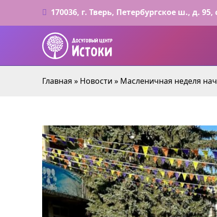
170036, г. Тверь, Петербургское ш., д. 95, 
Главная
»
Новости
»
Масленичная неделя нач