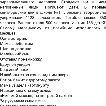
здравомыслящего человека. Страдают ни в чем
неповинные люди. Погибают дети. В первые
сентябрьские дни в школе №1 г. Беслана террористы
удерживали 1128 заложников. Погибло свыше 350
человек. Ранено около 500 человек. Из них 186 детей.
Самому маленькому из погибших исполнилось 6
месяцев.
Одна история.
Мама с ребёнком
Шли по дорожке.
Маленький сын
Отставал понемножку.
Вдруг он увидел
Красивый пакет,
И любопытство взяло над ним вверх!
Вот он бежит к дорогому пакету…
Мама увидела картину эту
И закричала она ему вслед:
«Нет, мой малыш, ты не трогай пакет!»
За руку мама сына взяла,
Со страшного места его увела,