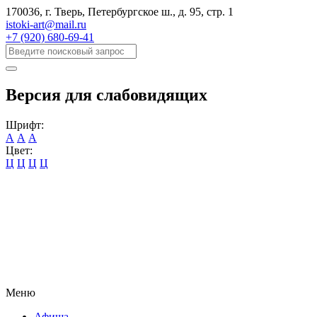
170036, г. Тверь, Петербургское ш., д. 95, cтр. 1
istoki-art@mail.ru
+7 (920) 680-69-41
Версия для слабовидящих
Шрифт:
А
А
А
Цвет:
Ц
Ц
Ц
Ц
Меню
Афиша