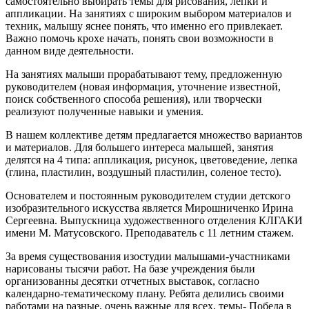
самостоятельно выбирать темы для рисования, лепки и
аппликации. На занятиях с широким выбором материалов и
техник, малышу яснее понять, что именно его привлекает.
Важно помочь крохе начать, понять свои возможности в
данном виде деятельности.
На занятиях малыши прорабатывают тему, предложенную
руководителем (новая информация, уточнение известной,
поиск собственного способа решения), или творчески
реализуют полученные навыки и умения.
В нашем коллективе детям предлагается множество вариантов
и материалов. Для большего интереса малышей, занятия
делятся на 4 типа: аппликация, рисунок, цветоведение, лепка
(глина, пластилин, воздушный пластилин, соленое тесто).
Основателем и постоянным руководителем студии детского
изобразительного искусства является Мирошниченко Ирина
Сергеевна. Выпускница художественного отделения КЛГАКИ
имени М. Матусовского. Преподаватель с 11 летним стажем.
За время существования изостудии малышами-участниками
нарисованы тысячи работ. На базе учреждения были
организованны десятки отчетных выставок, согласно
календарно-тематическому плану. Ребята делились своими
работами на разные, очень важные для всех, темы- Победа в