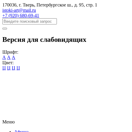
170036, г. Тверь, Петербургское ш., д. 95, cтр. 1
istoki-art@mail.ru
+7 (920) 680-69-41
Версия для слабовидящих
Шрифт:
А
А
А
Цвет:
Ц
Ц
Ц
Ц
Меню
Афиша