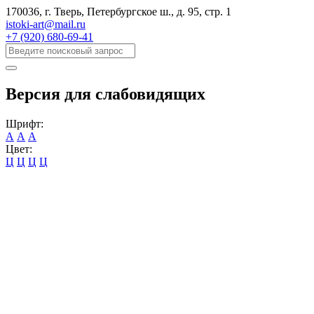
170036, г. Тверь, Петербургское ш., д. 95, cтр. 1
istoki-art@mail.ru
+7 (920) 680-69-41
Версия для слабовидящих
Шрифт:
А
А
А
Цвет:
Ц
Ц
Ц
Ц