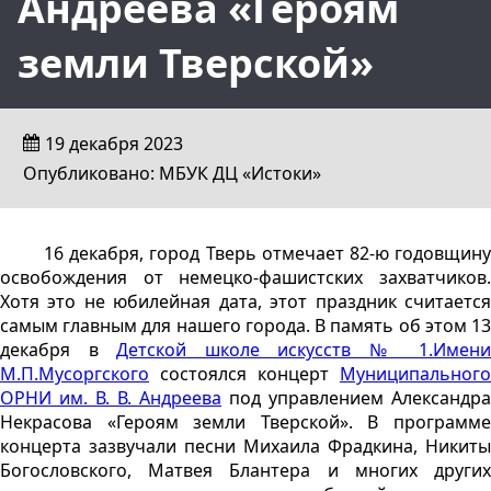
Андреева «Героям
земли Тверской»
19 декабря 2023
Опубликовано: МБУК ДЦ «Истоки»
16 декабря, город Тверь отмечает 82-ю годовщину
освобождения от немецко-фашистских захватчиков.
Хотя это не юбилейная дата, этот праздник считается
самым главным для нашего города. В память об этом 13
декабря в
Детской школе искусств № 1.Имен
М.П.Мусоргского
состоялся концерт
Муниципального
ОРНИ им. В. В. Андреева
под управлением Александра
Некрасова «Героям земли Тверской». В программе
концерта зазвучали песни Михаила Фрадкина, Никиты
Богословского, Матвея Блантера и многих других