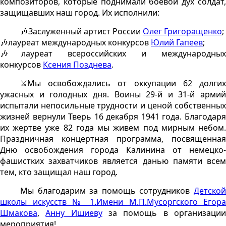
композиторов, которые поднимали боевой дух солдат,
защищавших наш город. Их исполнили:
🎶Заслуженный артист России
Олег Григоращенко
;
🎶лауреат международных конкурсов
Юлий Гапеев
;
🎶лауреат всероссийских и международных
конкурсов
Ксения Позднева
.
⚔Мы освобождались от оккупации 62 долгих
ужасных и голодных дня. Воины 29-й и 31-й армий
испытали непосильные трудности и ценой собственных
жизней вернули Тверь 16 декабря 1941 года. Благодаря
их жертве уже 82 года мы живем под мирным небом.
Праздничная концертная программа, посвященная
Дню освобождения города Калинина от немецко-
фашистких захватчиков является данью памяти всем
тем, кто защищал наш город.
Мы благодарим за помощь сотрудников
Детской
школы искусств № 1.Имени М.П.Мусоргского
Егора
Шмакова
,
Анну Ишиеву
за помощь в организаци
мероприятия!