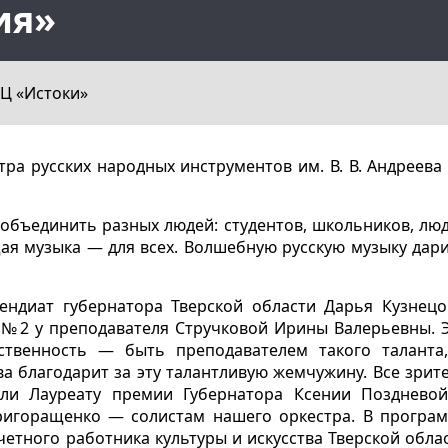
ия»
Ц «Истоки»
тра русских народных инструментов им. В. В. Андреева
 объединить разных людей: студентов, школьников, лю
щая музыка — для всех. Волшебную русскую музыку дар
ендиат губернатора Тверской области Дарья Кузнецо
в №2 у преподавателя Стручковой Ирины Валерьевны. 
ственность — быть преподавателем такого таланта
а благодарит за эту талантливую жемчужину. Все зрит
ли Лауреату премии Губернатора Ксении Позднево
Григоращенко — солистам нашего оркестра. В програ
етного работника культуры и искусства Тверской обла