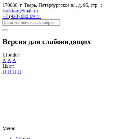
170036, г. Тверь, Петербургское ш., д. 95, cтр. 1
istoki-art@mail.ru
+7 (920) 680-69-41
Версия для слабовидящих
Шрифт:
А
А
А
Цвет:
Ц
Ц
Ц
Ц
Меню
Афиша