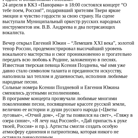
24 апреля в ККЗ «Панорама» в 18:00 состоялся концерт “О
тебе поем, Россия!”, подаривший зрителям Твери яркие
эмоции и чувство гордости за свою страну. На сцене
выступали Муниципальный оркестр русских народных
инструментов им. В.В. Андреева и два потрясающих
вокалиста.
Вечер открыл Евгений Южин – “Лемешев XXI века”, золотой
тенор России, продемонстрировал высочайший уровень
вокального мастерства и смог проникновенно и трогательно
передать всю любовь к Родине, заложенную в песнях.
Известная тверская певица Ксения Позднева, чьё имя уже
давно стало символом таланта и преданности искусству,
наполнила зал теплом и душевностью, исполнив любимые
народные песни.
Сольные номера Ксении Поздневой и Евгения Южина
сменялись дуэтными исполнениями.
В программе концерта прозвучали любимые многими
поколениями песни, посвященные красоте русской земли,
величию ее истории и души русского народа («Цветы
луговые», «Отчий дом», «Где ты появился на свет», «Гляжу в
озера синие», «Я лечу над Россией», «Дай припасть к руке
твоей, Россия» и пр.). Артисты смогли создать особую
атмосферу единения и патриотизма, которая никого не
оставила равнодушным.